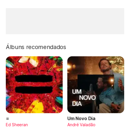
Álbuns recomendados
=
Um Novo Dia
Ed Sheeran
André Valadão