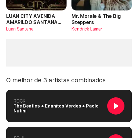
LUAN CITY AVENIDA
Mr. Morale & The Big
AMARILDO SANTANA
Steppers
(Ao Vivo)
Luan Santana
Kendrick Lamar
O melhor de 3 artistas combinados
ROCK
The Beatles + Enanitos Verdes + Paolo
Nutini
SOUL