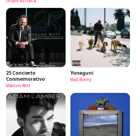
Maydon)
Grupo Aztteca
25 Concierto
Yonaguni
Conmemorativo
Bad Bunny
Marcos Witt