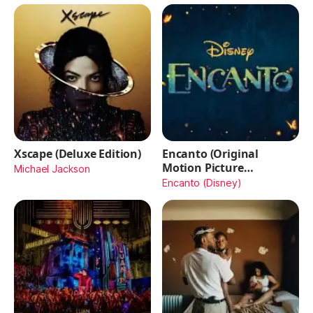
Xscape (Deluxe Edition)
Encanto (Original
Motion Picture
Michael Jackson
Soundtrack)
Encanto (Disney)