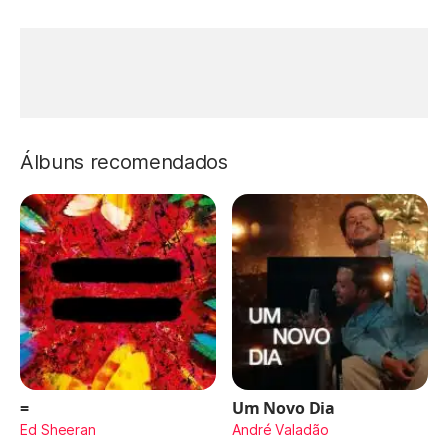
Álbuns recomendados
=
Um Novo Dia
Ed Sheeran
André Valadão