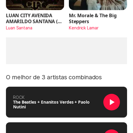
LUAN CITY AVENIDA
Mr. Morale & The Big
AMARILDO SANTANA (Ao
Steppers
Vivo)
Luan Santana
Kendrick Lamar
O melhor de 3 artistas combinados
ROCK
The Beatles + Enanitos Verdes + Paolo
Nutini