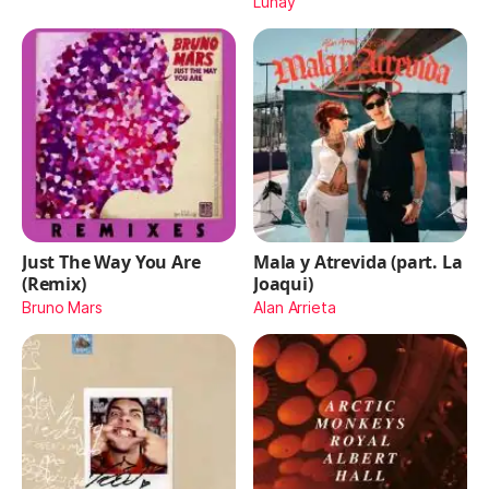
Lunay
Just The Way You Are
Mala y Atrevida (part. La
(Remix)
Joaqui)
Bruno Mars
Alan Arrieta