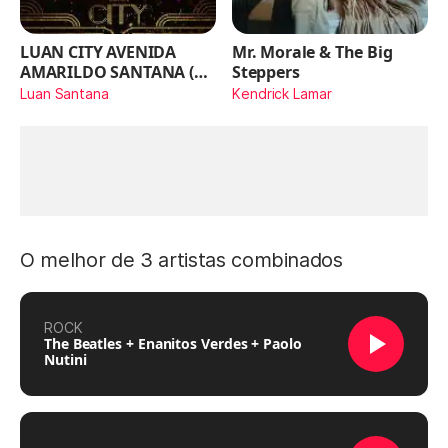
LUAN CITY AVENIDA
Mr. Morale & The Big
AMARILDO SANTANA (Ao
Steppers
Vivo)
Luan Santana
Kendrick Lamar
O melhor de 3 artistas combinados
ROCK
The Beatles + Enanitos Verdes + Paolo
Nutini