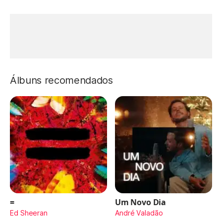
Álbuns recomendados
=
Um Novo Dia
Ed Sheeran
André Valadão