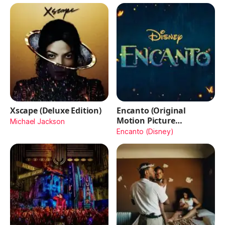
Xscape (Deluxe Edition)
Encanto (Original
Motion Picture
Michael Jackson
Soundtrack)
Encanto (Disney)