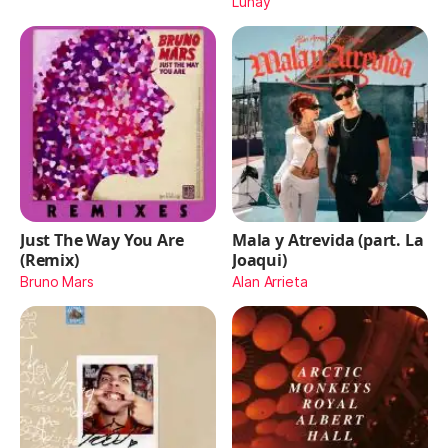
Lunay
Just The Way You Are
Mala y Atrevida (part. La
(Remix)
Joaqui)
Bruno Mars
Alan Arrieta