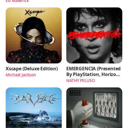
Ed Maverick
Xscape (Deluxe Edition)
EMERGENCIA (Presented
By PlayStation, Horizon
Michael Jackson
Forbidden West)
NATHY PELUSO