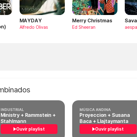
MAYDAY
Merry Christmas
Sava
on)
Alfredo Olivas
Ed Sheeran
aesp
ombinados
INDUSTRIAL
MÚSICA ANDINA
Ministry + Rammstein +
Proyeccion + Susana
Stahlmann
Baca + Llajtaymanta
Ouvir playlist
Ouvir playlist