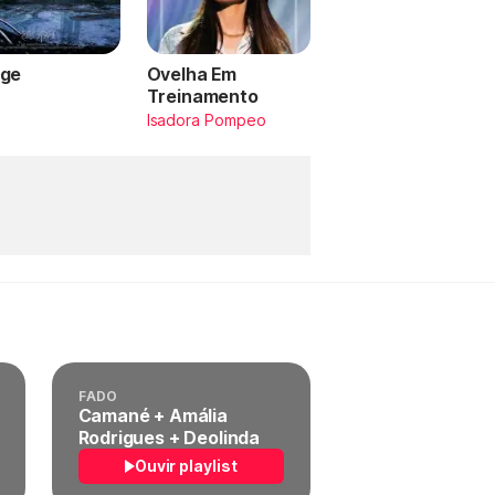
ge
Ovelha Em
Treinamento
a
Isadora Pompeo
FADO
Camané + Amália
Rodrigues + Deolinda
Ouvir playlist