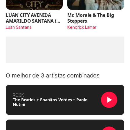
LUAN CITY AVENIDA
Mr. Morale & The Big
AMARILDO SANTANA (Ao
Steppers
Vivo)
Luan Santana
Kendrick Lamar
O melhor de 3 artistas combinados
ROCK
The Beatles + Enanitos Verdes + Paolo
Nutini