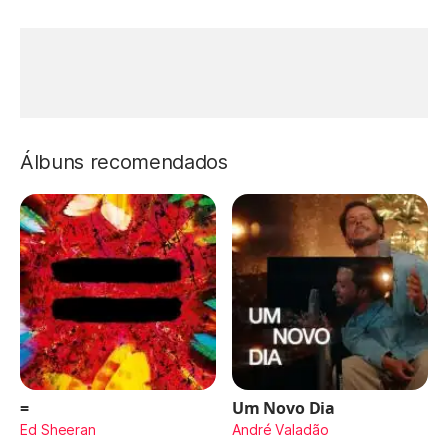
Álbuns recomendados
=
Um Novo Dia
Ed Sheeran
André Valadão