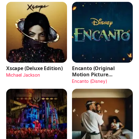
Xscape (Deluxe Edition)
Encanto (Original
Motion Picture
Michael Jackson
Soundtrack)
Encanto (Disney)