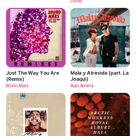
Lunay
Just The Way You Are
Mala y Atrevida (part. La
(Remix)
Joaqui)
Bruno Mars
Alan Arrieta