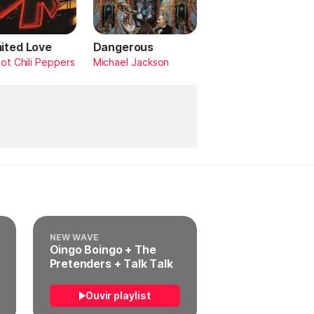
mited Love
Dangerous
ot Chili Peppers
Michael Jackson
NEW WAVE
Oingo Boingo + The
Pretenders + Talk Talk
Ouvir playlist