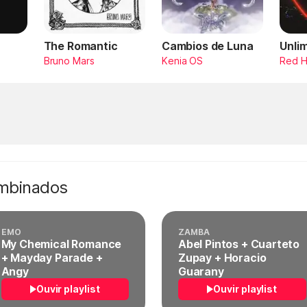
The Romantic
Cambios de Luna
Unli
Bruno Mars
Kenia OS
Red H
ombinados
EMO
ZAMBA
My Chemical Romance
Abel Pintos + Cuarteto
+ Mayday Parade +
Zupay + Horacio
Angy
Guarany
Ouvir playlist
Ouvir playlist