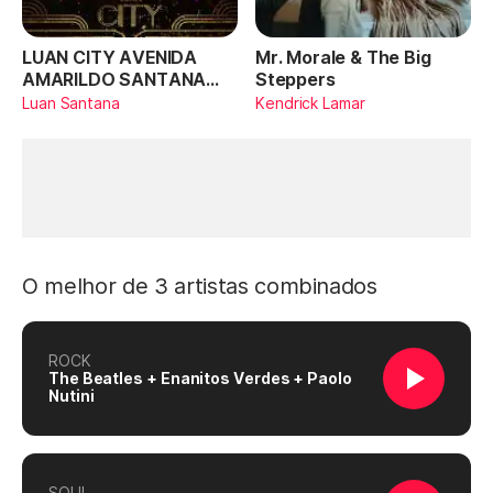
LUAN CITY AVENIDA
Mr. Morale & The Big
AMARILDO SANTANA
Steppers
(Ao Vivo)
Luan Santana
Kendrick Lamar
O melhor de 3 artistas combinados
ROCK
The Beatles + Enanitos Verdes + Paolo
Nutini
SOUL