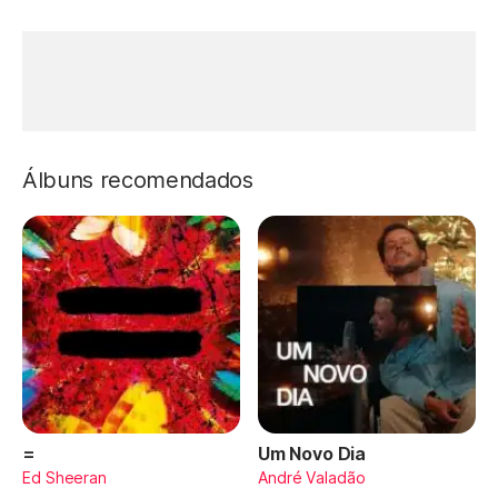
Álbuns recomendados
=
Um Novo Dia
Ed Sheeran
André Valadão