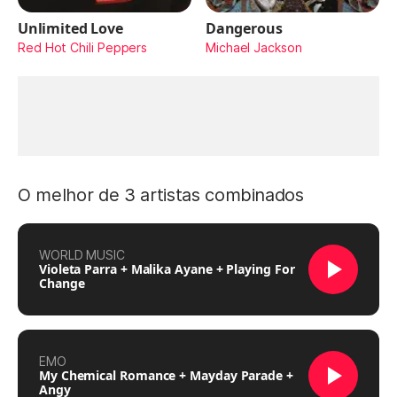
Unlimited Love
Dangerous
Red Hot Chili Peppers
Michael Jackson
O melhor de 3 artistas combinados
WORLD MUSIC
Violeta Parra + Malika Ayane + Playing For
Change
EMO
My Chemical Romance + Mayday Parade +
Angy