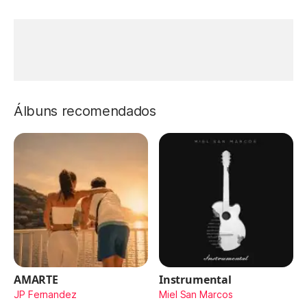
Álbuns recomendados
AMARTE
Instrumental
JP Fernandez
Miel San Marcos