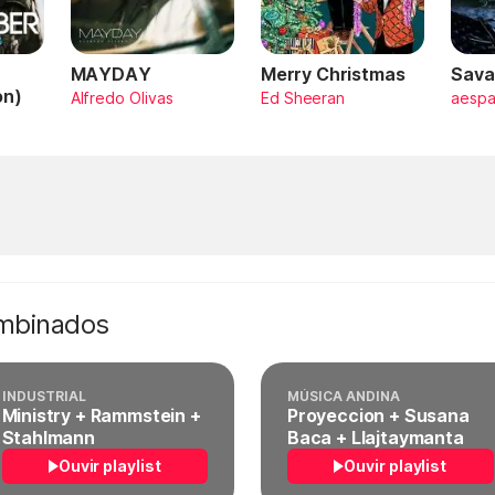
MAYDAY
Merry Christmas
Sava
on)
Alfredo Olivas
Ed Sheeran
aesp
ombinados
INDUSTRIAL
MÚSICA ANDINA
Ministry + Rammstein +
Proyeccion + Susana
Stahlmann
Baca + Llajtaymanta
Ouvir playlist
Ouvir playlist