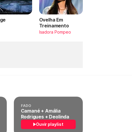
ge
Ovelha Em
Treinamento
a
Isadora Pompeo
FADO
Camané + Amália
Rodrigues + Deolinda
Ouvir playlist