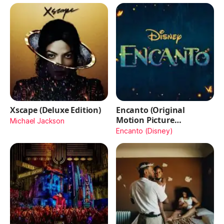
Xscape (Deluxe Edition)
Encanto (Original
Motion Picture
Michael Jackson
Soundtrack)
Encanto (Disney)