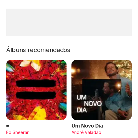
Álbuns recomendados
=
Um Novo Dia
Ed Sheeran
André Valadão