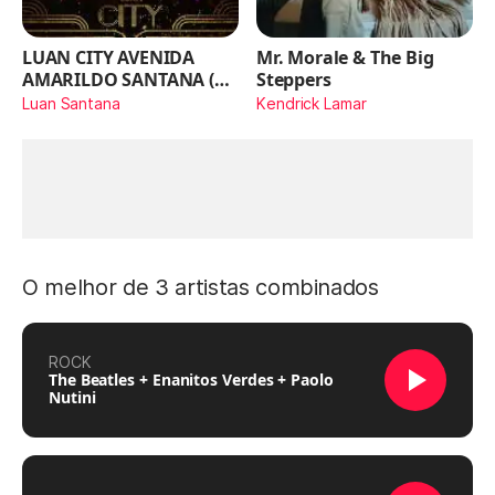
LUAN CITY AVENIDA
Mr. Morale & The Big
AMARILDO SANTANA (Ao
Steppers
Vivo)
Luan Santana
Kendrick Lamar
O melhor de 3 artistas combinados
ROCK
The Beatles + Enanitos Verdes + Paolo
Nutini