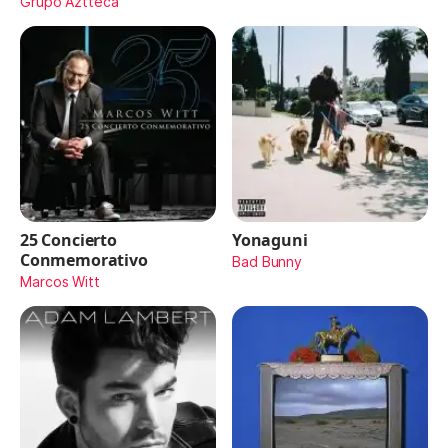
Maydon)
Grupo Aztteca
25 Concierto
Yonaguni
Conmemorativo
Bad Bunny
Marcos Witt