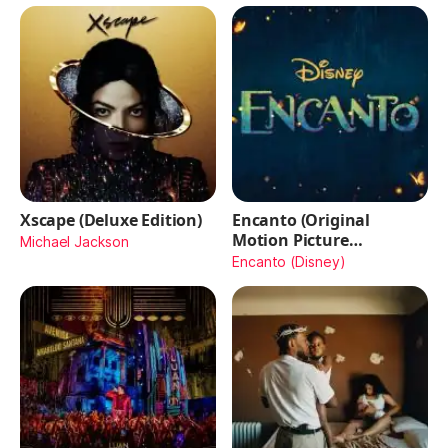
Xscape (Deluxe Edition)
Encanto (Original
Motion Picture
Michael Jackson
Soundtrack)
Encanto (Disney)