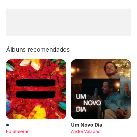
Álbuns recomendados
=
Um Novo Dia
Ed Sheeran
André Valadão