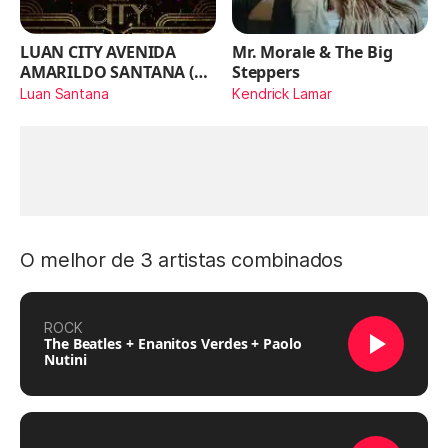
LUAN CITY AVENIDA
Mr. Morale & The Big
AMARILDO SANTANA (Ao
Steppers
Vivo)
Luan Santana
Kendrick Lamar
O melhor de 3 artistas combinados
ROCK
The Beatles + Enanitos Verdes + Paolo
Nutini