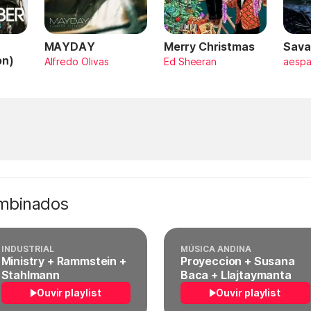
MAYDAY
Merry Christmas
Sava
on)
Alfredo Olivas
Ed Sheeran
aesp
ombinados
INDUSTRIAL
MÚSICA ANDINA
Ministry + Rammstein +
Proyeccion + Susana
Stahlmann
Baca + Llajtaymanta
Ouvir playlist
Ouvir playlist