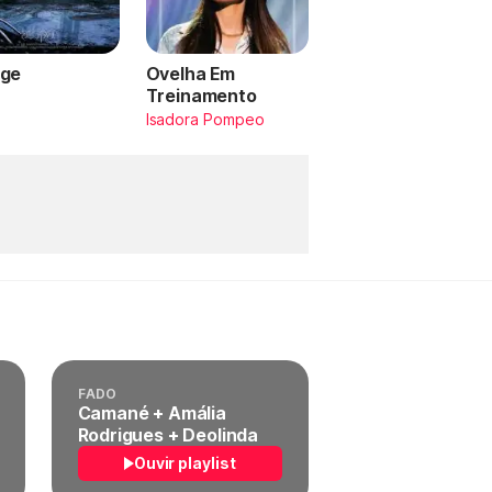
ge
Ovelha Em
Treinamento
a
Isadora Pompeo
FADO
Camané + Amália
Rodrigues + Deolinda
Ouvir playlist