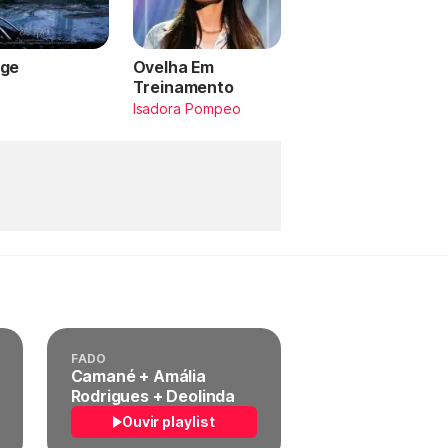
ge
Ovelha Em
Treinamento
a
Isadora Pompeo
FADO
Camané + Amália
Rodrigues + Deolinda
Ouvir playlist