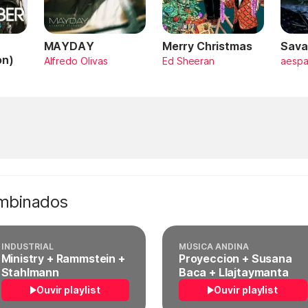
MAYDAY
Merry Christmas
Sava
on)
Alfredo Olivas
Ed Sheeran
aesp
ombinados
INDUSTRIAL
MÚSICA ANDINA
Ministry + Rammstein +
Proyeccion + Susana
Stahlmann
Baca + Llajtaymanta
Ouvir playlist
Ouvir playlist