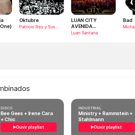
ia
Oktubre
LUAN CITY
Bad
 One)
AVENIDA
Patricio Rey y Sus
Micha
Redonditos de Ricota
AMARILDO
Luan Santana
SANTANA (Ao
Vivo)
ombinados
DISCO
INDUSTRIAL
Bee Gees + Irene Cara
Ministry + Rammstein +
+ Chic
Stahlmann
Ouvir playlist
Ouvir playlist