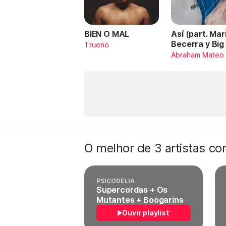
BIEN O MAL
Así (part. Mar
Becerra y Big
Trueno
Abraham Mateo
O melhor de 3 artistas c
PSICODELIA
Supercordas + Os
Mutantes + Boogarins
Ouvir playlist