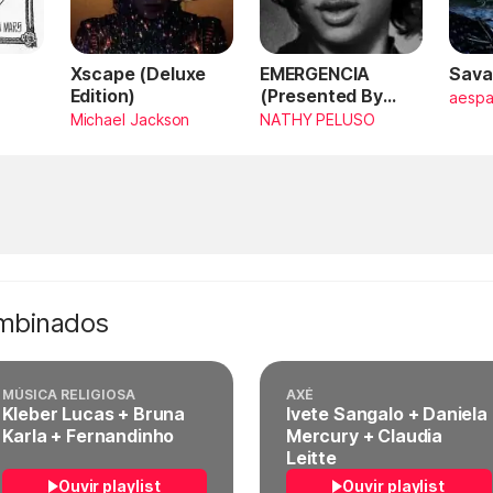
Xscape (Deluxe
EMERGENCIA
Sava
Edition)
(Presented By
aesp
PlayStation,
Michael Jackson
NATHY PELUSO
Horizon Forbidden
West)
ombinados
MÚSICA RELIGIOSA
AXÉ
Kleber Lucas + Bruna
Ivete Sangalo + Daniela
Karla + Fernandinho
Mercury + Claudia
Leitte
Ouvir playlist
Ouvir playlist