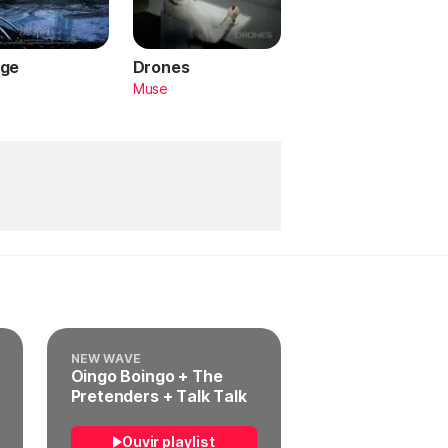
ge
Drones
a
Muse
NEW WAVE
Oingo Boingo + The
Pretenders + Talk Talk
Ouvir playlist