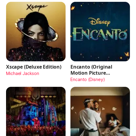
Xscape (Deluxe Edition)
Encanto (Original
Motion Picture
Michael Jackson
Soundtrack)
Encanto (Disney)