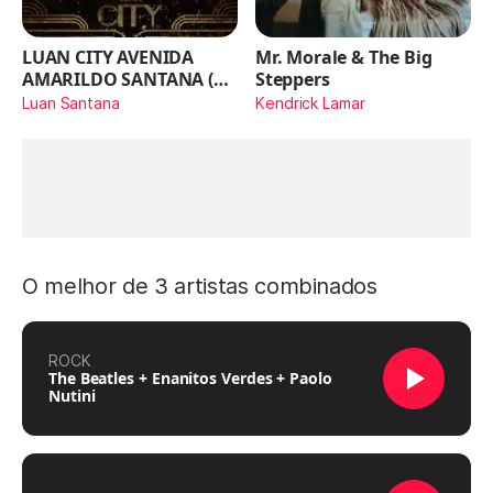
LUAN CITY AVENIDA
Mr. Morale & The Big
AMARILDO SANTANA (Ao
Steppers
Vivo)
Luan Santana
Kendrick Lamar
O melhor de 3 artistas combinados
ROCK
The Beatles + Enanitos Verdes + Paolo
Nutini