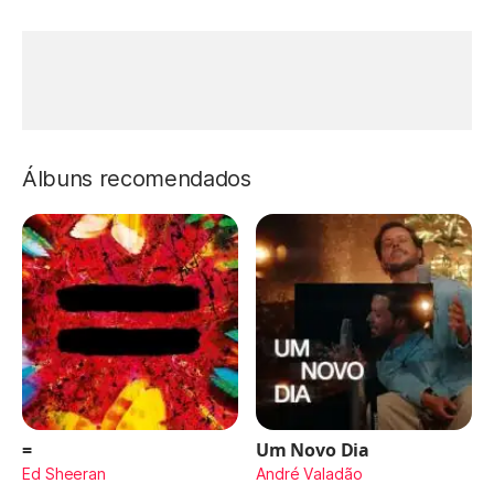
Álbuns recomendados
=
Um Novo Dia
Ed Sheeran
André Valadão