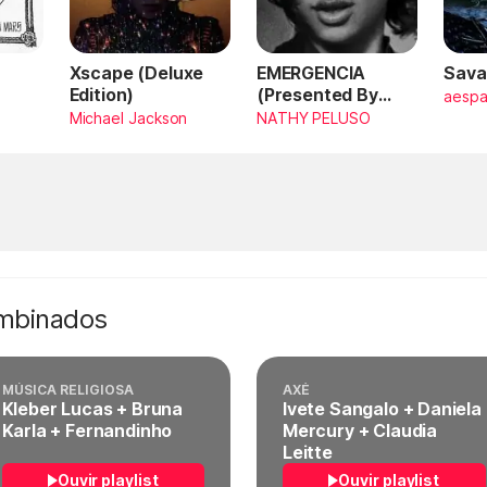
Xscape (Deluxe
EMERGENCIA
Sava
Edition)
(Presented By
aesp
PlayStation,
Michael Jackson
NATHY PELUSO
Horizon Forbidden
West)
ombinados
MÚSICA RELIGIOSA
AXÉ
Kleber Lucas + Bruna
Ivete Sangalo + Daniela
Karla + Fernandinho
Mercury + Claudia
Leitte
Ouvir playlist
Ouvir playlist