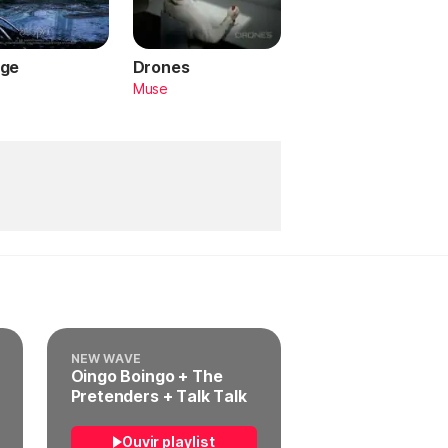
ge
Drones
a
Muse
NEW WAVE
Oingo Boingo + The
Pretenders + Talk Talk
Ouvir playlist