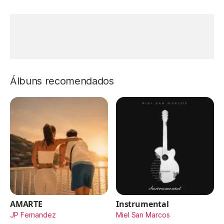
Álbuns recomendados
AMARTE
Instrumental
JP Fernandez
Miel San Marcos