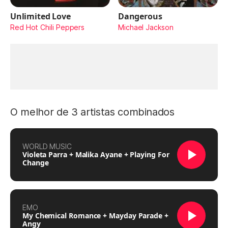
Unlimited Love
Dangerous
Red Hot Chili Peppers
Michael Jackson
O melhor de 3 artistas combinados
WORLD MUSIC
Violeta Parra + Malika Ayane + Playing For
Change
EMO
My Chemical Romance + Mayday Parade +
Angy