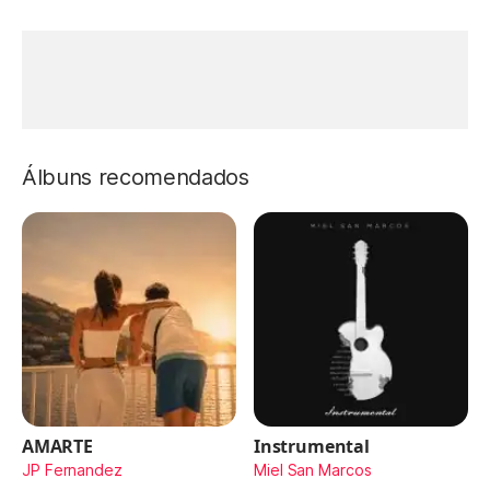
Álbuns recomendados
AMARTE
Instrumental
JP Fernandez
Miel San Marcos