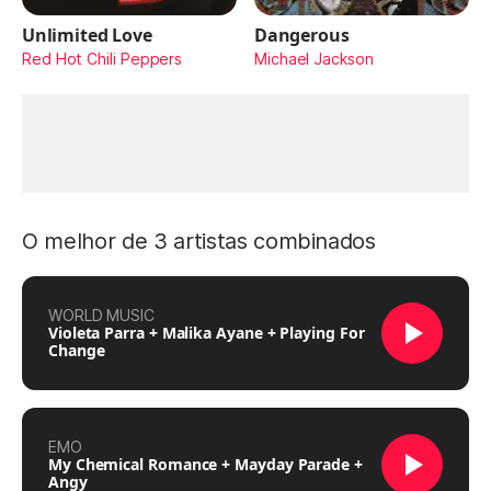
Unlimited Love
Dangerous
Red Hot Chili Peppers
Michael Jackson
O melhor de 3 artistas combinados
WORLD MUSIC
Violeta Parra + Malika Ayane + Playing For
Change
EMO
My Chemical Romance + Mayday Parade +
Angy