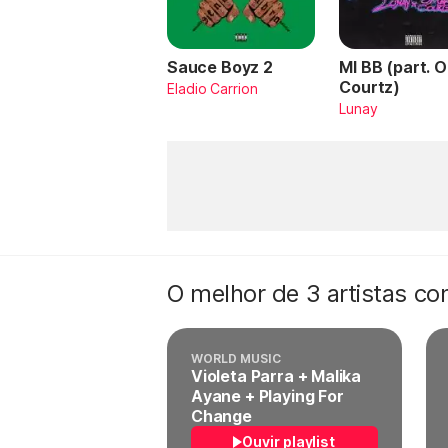
Sauce Boyz 2
MI BB (part. 
Courtz)
Eladio Carrion
Lunay
O melhor de 3 artistas c
WORLD MUSIC
Violeta Parra + Malika
Ayane + Playing For
Change
Ouvir playlist