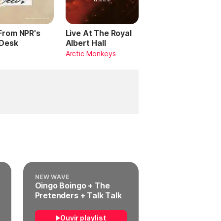
 From NPR's
Live At The Royal
 Desk
Albert Hall
Arctic Monkeys
NEW WAVE
Oingo Boingo + The
Pretenders + Talk Talk
Ouvir playlist