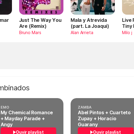
Omar
Just The Way You
Mala y Atrevida
Live
Are (Remix)
(part. La Joaqui)
Tiny
Bruno Mars
Alan Arrieta
Milo j
ombinados
EMO
ZAMBA
My Chemical Romance
Abel Pintos + Cuarteto
+ Mayday Parade +
Zupay + Horacio
Angy
Guarany
Ouvir playlist
Ouvir playlist