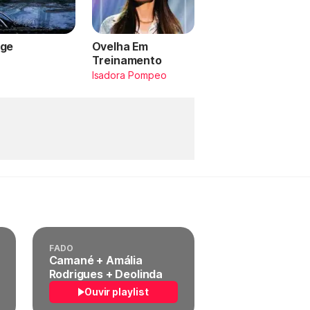
ge
Ovelha Em
Treinamento
a
Isadora Pompeo
FADO
Camané + Amália
Rodrigues + Deolinda
Ouvir playlist