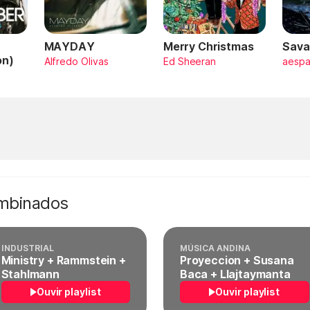
MAYDAY
Merry Christmas
Sava
on)
Alfredo Olivas
Ed Sheeran
aesp
ombinados
INDUSTRIAL
MÚSICA ANDINA
Ministry + Rammstein +
Proyeccion + Susana
Stahlmann
Baca + Llajtaymanta
Ouvir playlist
Ouvir playlist