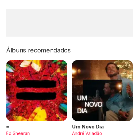
Álbuns recomendados
=
Um Novo Dia
Ed Sheeran
André Valadão