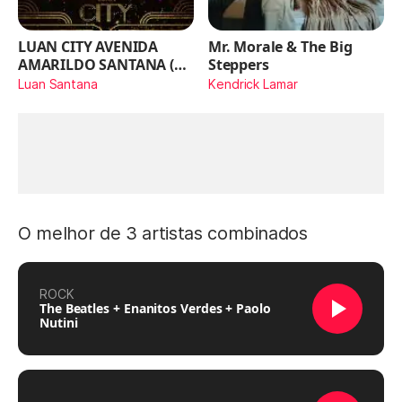
LUAN CITY AVENIDA
Mr. Morale & The Big
AMARILDO SANTANA (Ao
Steppers
Vivo)
Luan Santana
Kendrick Lamar
O melhor de 3 artistas combinados
ROCK
The Beatles + Enanitos Verdes + Paolo
Nutini