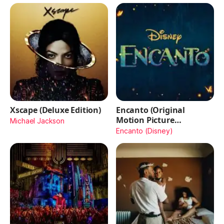
Xscape (Deluxe Edition)
Encanto (Original
Motion Picture
Michael Jackson
Soundtrack)
Encanto (Disney)