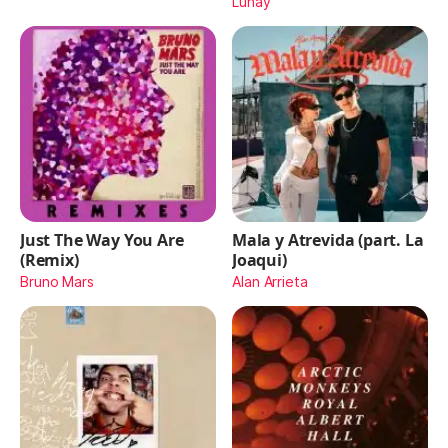
Lunay
Just The Way You Are
Mala y Atrevida (part. La
(Remix)
Joaqui)
Bruno Mars
Alan Arrieta