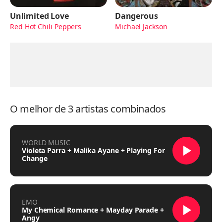
Unlimited Love
Dangerous
Red Hot Chili Peppers
Michael Jackson
O melhor de 3 artistas combinados
WORLD MUSIC
Violeta Parra + Malika Ayane + Playing For
Change
EMO
My Chemical Romance + Mayday Parade +
Angy