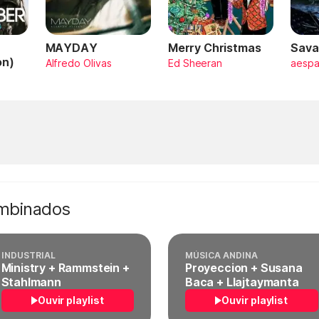
MAYDAY
Merry Christmas
Sava
on)
Alfredo Olivas
Ed Sheeran
aesp
ombinados
INDUSTRIAL
MÚSICA ANDINA
Ministry + Rammstein +
Proyeccion + Susana
Stahlmann
Baca + Llajtaymanta
Ouvir playlist
Ouvir playlist