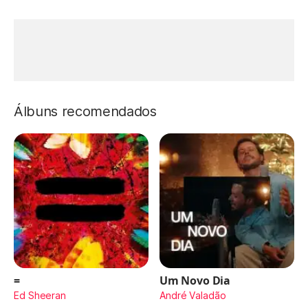
Álbuns recomendados
=
Um Novo Dia
Ed Sheeran
André Valadão