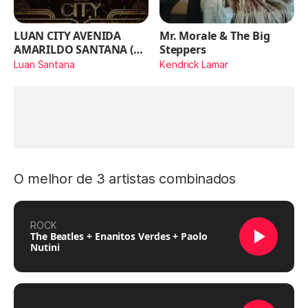
LUAN CITY AVENIDA
Mr. Morale & The Big
AMARILDO SANTANA (Ao
Steppers
Vivo)
Luan Santana
Kendrick Lamar
O melhor de 3 artistas combinados
ROCK
The Beatles + Enanitos Verdes + Paolo
Nutini