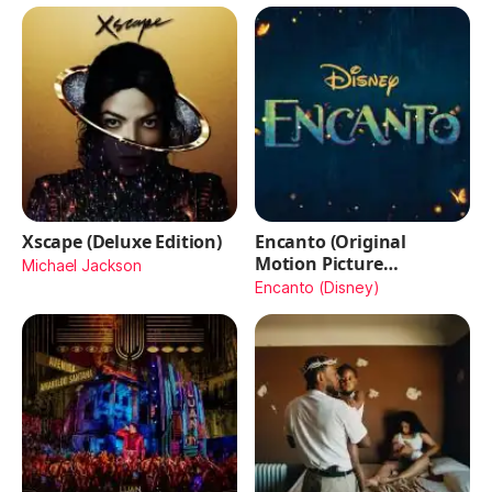
Xscape (Deluxe Edition)
Encanto (Original
Motion Picture
Michael Jackson
Soundtrack)
Encanto (Disney)