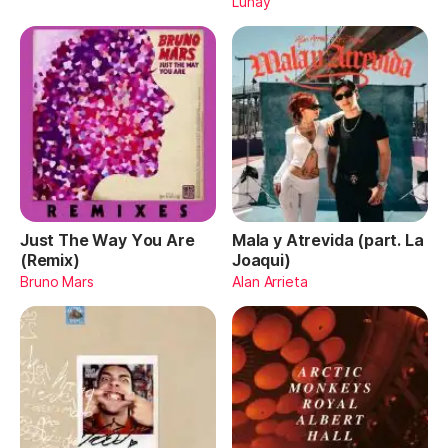
Lunay
Just The Way You Are
Mala y Atrevida (part. La
(Remix)
Joaqui)
Bruno Mars
Alan Arrieta