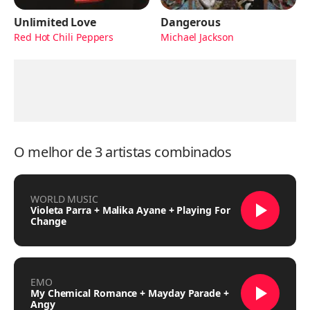
Unlimited Love
Dangerous
Red Hot Chili Peppers
Michael Jackson
O melhor de 3 artistas combinados
WORLD MUSIC
Violeta Parra + Malika Ayane + Playing For
Change
EMO
My Chemical Romance + Mayday Parade +
Angy