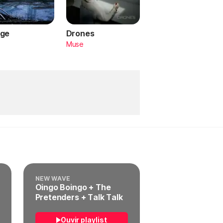
ge
Drones
a
Muse
NEW WAVE
Oingo Boingo + The
Pretenders + Talk Talk
Ouvir playlist