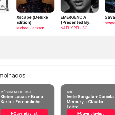
Xscape (Deluxe
EMERGENCIA
Sava
Edition)
(Presented By
aesp
PlayStation,
Michael Jackson
NATHY PELUSO
Horizon Forbidden
West)
ombinados
MÚSICA RELIGIOSA
AXÉ
Kleber Lucas + Bruna
Ivete Sangalo + Daniela
Karla + Fernandinho
Mercury + Claudia
Leitte
Ouvir playlist
Ouvir playlist