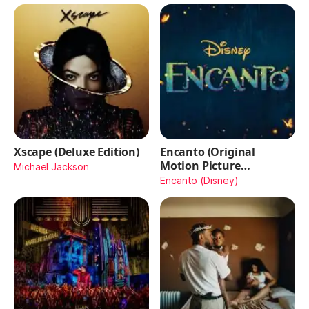
Xscape (Deluxe Edition)
Encanto (Original
Motion Picture
Michael Jackson
Soundtrack)
Encanto (Disney)