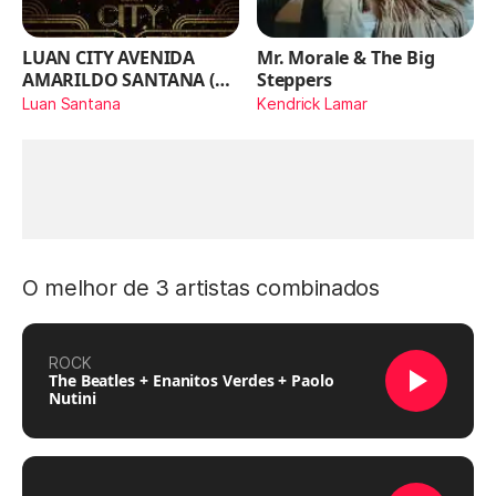
LUAN CITY AVENIDA
Mr. Morale & The Big
AMARILDO SANTANA (Ao
Steppers
Vivo)
Luan Santana
Kendrick Lamar
O melhor de 3 artistas combinados
ROCK
The Beatles + Enanitos Verdes + Paolo
Nutini