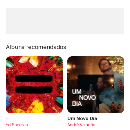
Álbuns recomendados
=
Um Novo Dia
Ed Sheeran
André Valadão