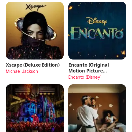
Xscape (Deluxe Edition)
Encanto (Original
Motion Picture
Michael Jackson
Soundtrack)
Encanto (Disney)