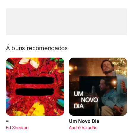
Álbuns recomendados
=
Um Novo Dia
Ed Sheeran
André Valadão