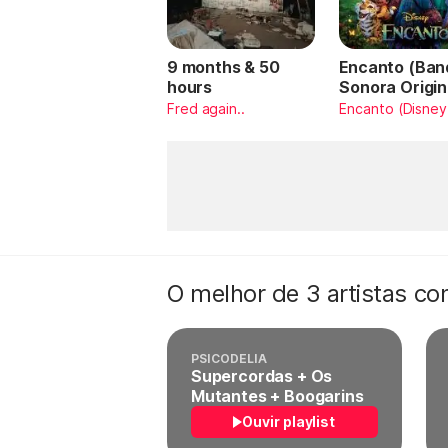
9 months & 50
Encanto (Ban
hours
Sonora Origin
Español)
Fred again..
Encanto (Disney
O melhor de 3 artistas c
PSICODELIA
Supercordas + Os
Mutantes + Boogarins
Ouvir playlist