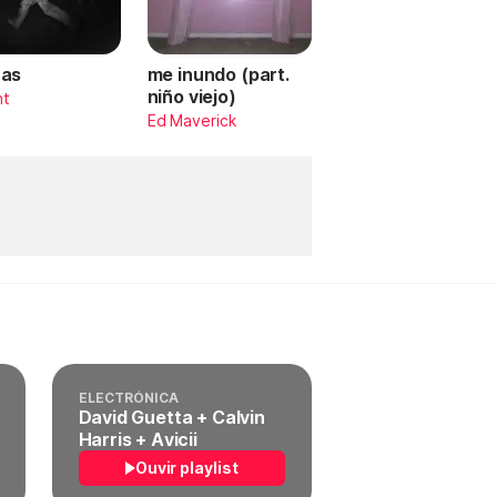
as
me inundo (part.
niño viejo)
nt
Ed Maverick
ELECTRÓNICA
David Guetta + Calvin
Harris + Avicii
Ouvir playlist