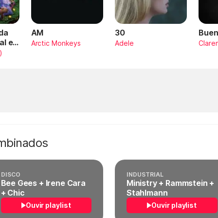
da
AM
30
Buen
al en
Arctic Monkeys
Adele
Clare
)
ombinados
DISCO
INDUSTRIAL
Bee Gees + Irene Cara
Ministry + Rammstein +
+ Chic
Stahlmann
Ouvir playlist
Ouvir playlist