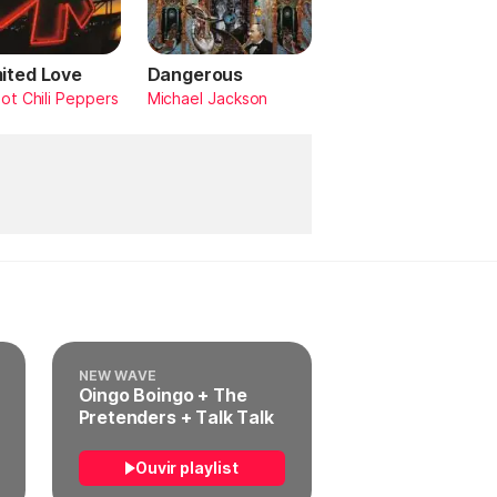
mited Love
Dangerous
ot Chili Peppers
Michael Jackson
NEW WAVE
Oingo Boingo + The
Pretenders + Talk Talk
Ouvir playlist