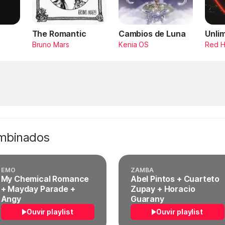
The Romantic
Cambios de Luna
Unli
Bruno Mars
Kenia OS
Red H
ombinados
EMO
ZAMBA
My Chemical Romance
Abel Pintos + Cuarteto
+ Mayday Parade +
Zupay + Horacio
Angy
Guarany
Ouvir playlist
Ouvir playlist