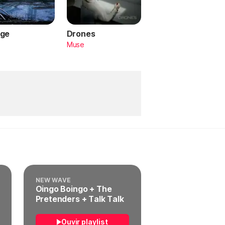
ge
Drones
a
Muse
NEW WAVE
Oingo Boingo + The
Pretenders + Talk Talk
Ouvir playlist