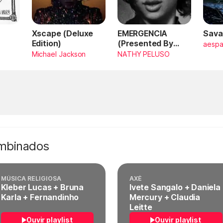
Xscape (Deluxe
EMERGENCIA
Sava
Edition)
(Presented By
aesp
PlayStation,
Michael Jackson
NATHY PELUSO
Horizon Forbidden
West)
ombinados
MÚSICA RELIGIOSA
AXÉ
Kleber Lucas + Bruna
Ivete Sangalo + Daniela
Karla + Fernandinho
Mercury + Claudia
Leitte
Ouvir playlist
Ouvir playlist