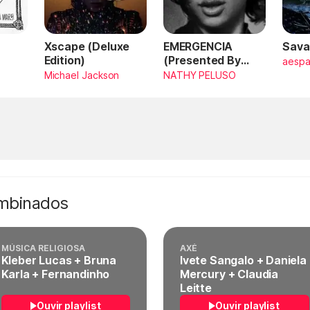
Xscape (Deluxe
EMERGENCIA
Sava
Edition)
(Presented By
aesp
PlayStation,
Michael Jackson
NATHY PELUSO
Horizon Forbidden
West)
ombinados
MÚSICA RELIGIOSA
AXÉ
Kleber Lucas + Bruna
Ivete Sangalo + Daniela
Karla + Fernandinho
Mercury + Claudia
Leitte
Ouvir playlist
Ouvir playlist