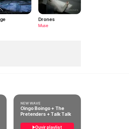
ge
Drones
a
Muse
NEW WAVE
Oingo Boingo + The
Pretenders + Talk Talk
Ouvir playlist