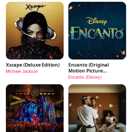
Xscape (Deluxe Edition)
Encanto (Original
Motion Picture
Michael Jackson
Soundtrack)
Encanto (Disney)