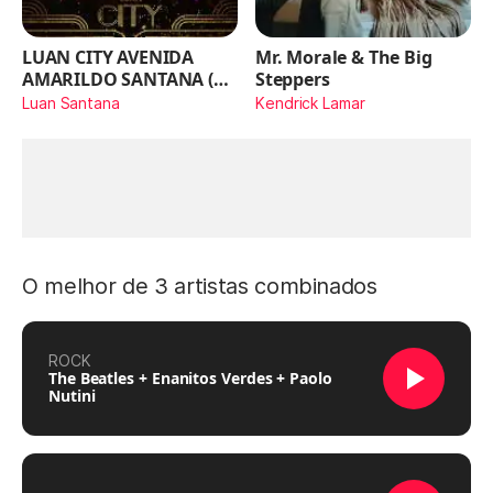
LUAN CITY AVENIDA
Mr. Morale & The Big
AMARILDO SANTANA (Ao
Steppers
Vivo)
Luan Santana
Kendrick Lamar
O melhor de 3 artistas combinados
ROCK
The Beatles + Enanitos Verdes + Paolo
Nutini