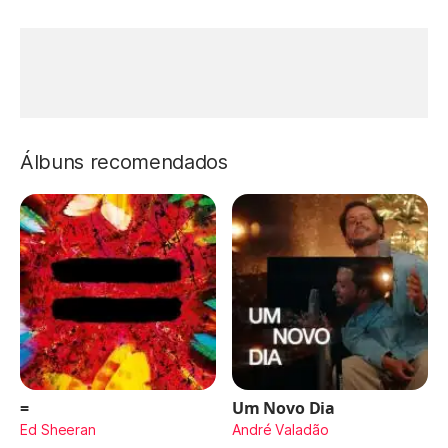
Álbuns recomendados
=
Um Novo Dia
Ed Sheeran
André Valadão