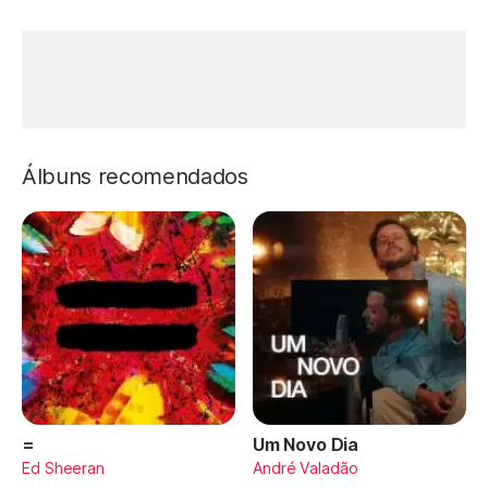
Álbuns recomendados
=
Um Novo Dia
Ed Sheeran
André Valadão