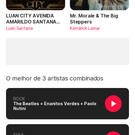
LUAN CITY AVENIDA
Mr. Morale & The Big
AMARILDO SANTANA
Steppers
(Ao Vivo)
Luan Santana
Kendrick Lamar
O melhor de 3 artistas combinados
ROCK
The Beatles + Enanitos Verdes + Paolo
Nutini
SOUL