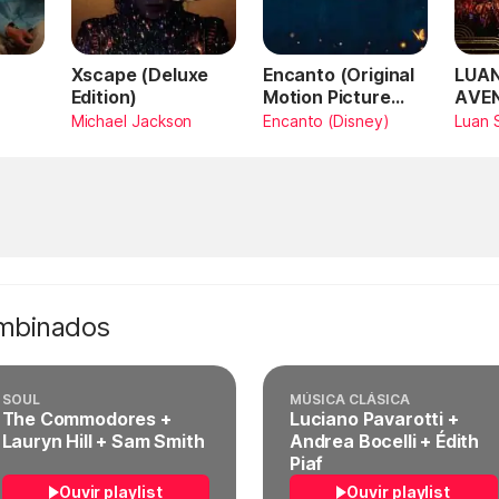
Xscape (Deluxe
Encanto (Original
LUAN
Edition)
Motion Picture
AVE
Soundtrack)
AMA
Michael Jackson
Encanto (Disney)
Luan 
SAN
Vivo
ombinados
SOUL
MÚSICA CLÁSICA
The Commodores +
Luciano Pavarotti +
Lauryn Hill + Sam Smith
Andrea Bocelli + Édith
Piaf
Ouvir playlist
Ouvir playlist