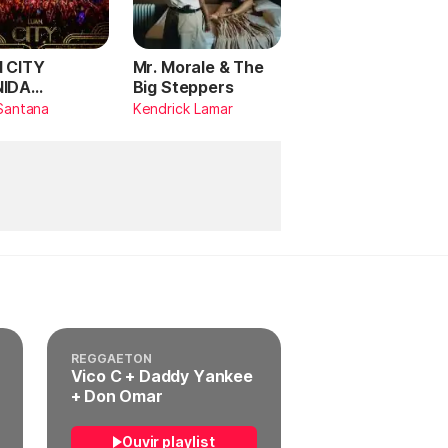
 CITY
Mr. Morale & The
NIDA
Big Steppers
RILDO
Santana
Kendrick Lamar
TANA (Ao
)
REGGAETON
Vico C + Daddy Yankee
+ Don Omar
Ouvir playlist