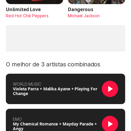
Unlimited Love
Dangerous
Red Hot Chili Peppers
Michael Jackson
O melhor de 3 artistas combinados
WORLD MUSIC
Violeta Parra + Malika Ayane + Playing For
Change
EMO
My Chemical Romance + Mayday Parade +
Angy