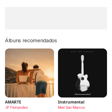
Álbuns recomendados
AMARTE
Instrumental
JP Fernandez
Miel San Marcos