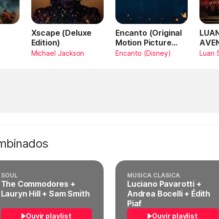
Xscape (Deluxe
Encanto (Original
LUAN
Edition)
Motion Picture
AVE
Soundtrack)
AMA
Michael Jackson
Encanto (Disney)
Luan 
SAN
Vivo
ombinados
SOUL
MÚSICA CLÁSICA
The Commodores +
Luciano Pavarotti +
Lauryn Hill + Sam Smith
Andrea Bocelli + Édith
Piaf
Ouvir playlist
Ouvir playlist