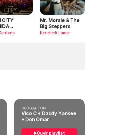
 CITY
Mr. Morale & The
NIDA
Big Steppers
RILDO
Santana
Kendrick Lamar
TANA (Ao
)
REGGAETON
Vico C + Daddy Yankee
+ Don Omar
Ouvir playlist