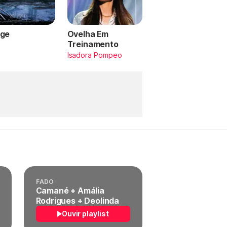
ge
Ovelha Em
Treinamento
a
Isadora Pompeo
FADO
Camané + Amália
Rodrigues + Deolinda
Ouvir playlist