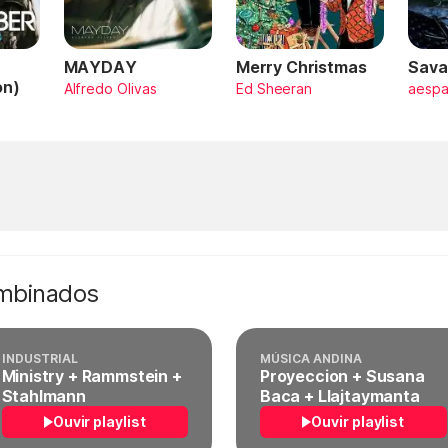
MAYDAY
Merry Christmas
Sava
on)
Alfredo Olivas
Ed Sheeran
aesp
ombinados
INDUSTRIAL
MÚSICA ANDINA
Ministry + Rammstein +
Proyeccion + Susana
Stahlmann
Baca + Llajtaymanta
Ouvir playlist
Ouvir playlist