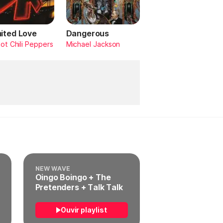
mited Love
Dangerous
ot Chili Peppers
Michael Jackson
NEW WAVE
Oingo Boingo + The
Pretenders + Talk Talk
Ouvir playlist