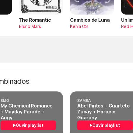
The Romantic
Cambios de Luna
Unli
Bruno Mars
Kenia OS
Red H
ombinados
EMO
ZAMBA
My Chemical Romance
Abel Pintos + Cuarteto
+ Mayday Parade +
Zupay + Horacio
Angy
Guarany
Ouvir playlist
Ouvir playlist