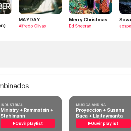
MAYDAY
Merry Christmas
Sava
on)
Alfredo Olivas
Ed Sheeran
aesp
ombinados
INDUSTRIAL
MÚSICA ANDINA
Ministry + Rammstein +
Proyeccion + Susana
Stahlmann
Baca + Llajtaymanta
Ouvir playlist
Ouvir playlist