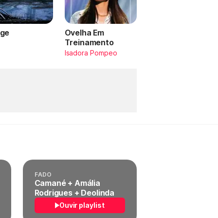
ge
Ovelha Em
Treinamento
a
Isadora Pompeo
FADO
Camané + Amália
Rodrigues + Deolinda
Ouvir playlist