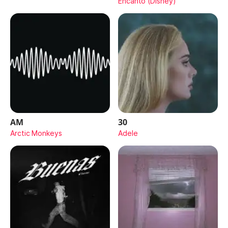
Encanto (Disney)
AM
30
Arctic Monkeys
Adele